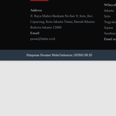
Wilayah
Address
Jakarta
Jl. Raya Mabes Hankam No.Kav 9, Setu, Kec.
Solo
Cipayung, Kota Jakarta Timur, Daerah Khusus
Yogyaka
Ibukota Jakarta 13880
Jepara
Email
Surabay
pusat@hdmi.or.id
Email a
Himpunan Desainer Mebel Indonesia | HDMI.OR.ID