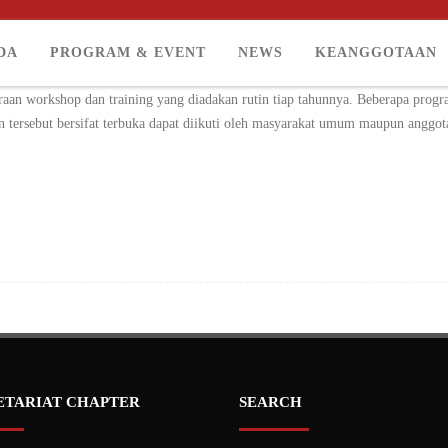
DA
PROGRAM & EVENT
NEWS
KEANGGOTAAN
isi Bidang Hubungan Industri dan divisi Sumber Daya Manusia untuk bisa bers
raan workshop dan training yang diadakan rutin tiap tahunnya. Beberapa prog
an tersebut bersifat terbuka dapat diikuti oleh masyarakat umum maupun anggo
ETARIAT CHAPTER
SEARCH