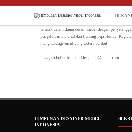
BERAN
Program kerja Himpunan Desainer Mebel Indonesia div
tertarik dalam dunia desain mebel dengan penyelengga
pengelolaan material dan training keprofesian. Kegiat
menghubungi email yang tertera berikut:
pusat@hdmi.or.id | hdmidesignlab@gmail.com
HIMPUNAN DESAINER MEBEL
SEKR
INDONESIA