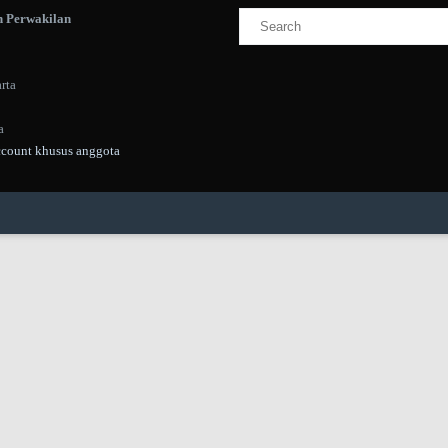
Search
 Perwakilan
for:
rta
a
ccount khusus anggota